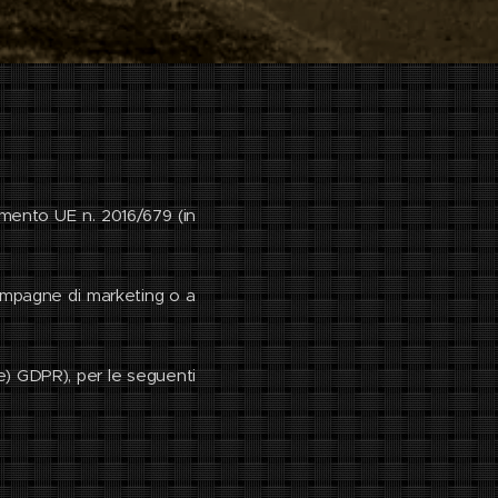
lamento UE n. 2016/679 (in
 campagne di marketing o a
, e) GDPR), per le seguenti