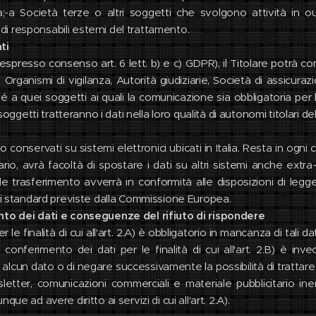
a;-a Società terze o altri soggetti che svolgono attività in 
à di responsabili esterni del trattamento.
ti
espresso consenso art. 6 lett. b) e c) GDPR), il Titolare potrà com
A) a Organismi di vigilanza, Autorità giudiziarie, Società di assicur
ché a quei soggetti ai quali la comunicazione sia obbligatoria pe
 soggetti tratteranno i dati nella loro qualità di autonomi titolari d
o conservati su sistemi elettronici ubicati in Italia. Resta in ogni 
o, avrà facoltà di spostare i dati su altri sistemi anche extra-UE
le trasferimento avverrà in conformità alle disposizioni di legge a
li standard previste dalla Commissione Europea.
nto dei dati e conseguenze del rifiuto di rispondere
r le finalità di cui all'art. 2.A) è obbligatorio in mancanza di tali 
A).Il conferimento dei dati per le finalità di cui all'art. 2.B) è in
alcun dato o di negare successivamente la possibilità di trattare dat
tter, comunicazioni commerciali e materiale pubblicitario inere
ue ad avere diritto ai servizi di cui all'art. 2.A).