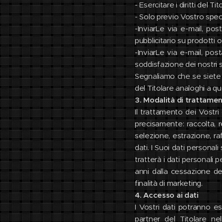
- Esercitare i diritti del Ti
- Solo previo Vostro speci
-InviarLe via e-mail, po
pubblicitario su prodotti o 
-InviarLe via e-mail, pos
soddisfazione dei nostri s
Segnaliamo che se siete g
del Titolare analoghi a que
3. Modalità di trattame
Il trattamento dei Vostri
precisamente: raccolta, 
selezione, estrazione, ra
dati. I Suoi dati persona
tratterà i dati personali
anni dalla cessazione del
finalità di marketing.
4. Accesso ai dati
I Vostri dati potranno ess
partner del Titolare nel