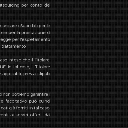
outsourcing per conto del
unicare i Suoi dati per le
azione per la prestazione di
r legge per l'espletamento
el trattamento.
caso inteso che il Titolare,
. In tal caso, il Titolare
pplicabili, previa stipula
dati non potremo garantire i
vece facoltativo può quindi
i già forniti: in tal caso,
nti ai servizi offerti dal