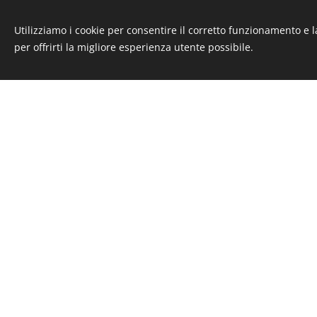
8. Diritti dell'interessat
Nella Vostra qualità di in
Utilizziamo i cookie per consentire il corretto funzionamento e l
Ottenere la conferma dell
per offrirti la migliore esperienza utente possibile.
loro comunicazione in forma
modalità del trattamento
elettronici; d) degli estre
art. 3, comma 1, GDPR; 
comunicati o che possono 
responsabili o incaricat
l'integrazione dei dati;
violazione di legge, compr
sono stati raccolti o suc
state portate a conosce
comunicati o diffusi, ecc
manifestamente sproporzion
trattamento dei dati pers
dati personali che La rigu
ricerche di mercato o d
l'intervento di un operat