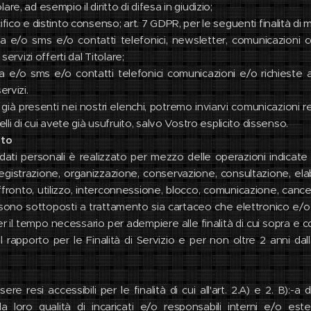
tolare, ad esempio il diritto di difesa in giudizio;
fico e distinto consenso; art. 7 GDPR, per le seguenti finalità di 
sta e/o sms e/o contatti telefonici, newsletter, comunicazioni 
servizi offerti dal Titolare;
ta e/o sms e/o contatti telefonici comunicazioni e/o richieste a
ervizi.
ià presenti nei nostri elenchi, potremo inviarvi comunicazioni rel
lli di cui avete già usufruito, salvo Vostro esplicito dissenso.
nto
 dati personali è realizzato per mezzo delle operazioni indicate a
registrazione, organizzazione, conservazione, consultazione, ela
ffronto, utilizzo, interconnessione, blocco, comunicazione, cance
li sono sottoposti a trattamento sia cartaceo che elettronico e/o 
 per il tempo necessario per adempiere alle finalità di cui sopra e
 rapporto per le Finalità di Servizio e per non oltre 2 anni dall
ere resi accessibili per le finalità di cui all'art. 2.A) e 2. B):-a 
la loro qualità di incaricati e/o responsabili interni e/o es