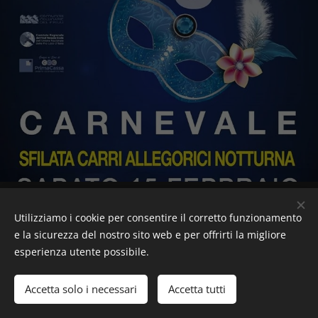
Pro Buja A.P.S.- Pro Loco iscritta al Comitato Regionale del
Utilizziamo i cookie per consentire il corretto funzionamento
Friuli-Venezia Giulia dell'Unione Nazionale delle Pro Loco
e la sicurezza del nostro sito web e per offrirti la migliore
d'Italia
esperienza utente possibile.
© 2016 Pro Buja - P.Iva 01753890308 - Iscrizione Registro
F.V.G. A.P.S. n. 1009
Accetta solo i necessari
Accetta tutti
Cookies